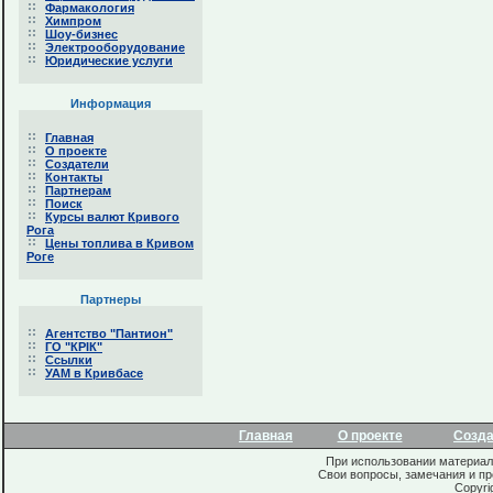
Фармакология
Химпром
Шоу-бизнес
Электрооборудование
Юридические услуги
Информация
Главная
О проекте
Создатели
Контакты
Партнерам
Поиск
Курсы валют Кривого
Рога
Цены топлива в Кривом
Роге
Партнеры
Агентство "Пантион"
ГО "КРІК"
Ссылки
УАМ в Кривбасе
Главная
О проекте
Созд
При использовании материало
Свои вопросы, замечания и п
Copyri