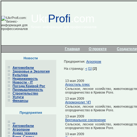
Ukr
Profi
.com
бизнес-информация для профессионалов
Главная
О проекте
Создатели
Новости
Предприятия:
Агропром
Автомобили
На страницу:
<
[1]
[2]
Здоровье и Экология
Культура
Недвижимость
13 мая 2009
Новости - IТ
Агростиль плюс
Погода Кривой Рог
Сельское, лесное хозяйство, животноводств
Промышленность
огородничество в Кривом Роге.
Строительство
Услуги
13 мая 2009
Финансы
Агромонолит ЧП
Сельское, лесное хозяйство, животноводств
огородничество в Кривом Роге.
Предприятия
13 мая 2009
Вертикальное озеленение
...
Сельское, лесное хозяйство, животноводств
Автомобили
огородничество в Кривом Роге.
Агропром
Аудио техника
13 мая 2009
Бани. Сауны