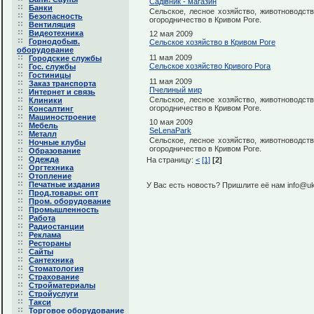
Садівник - магазин
Банки
Сельское, лесное хозяйство, животноводств
Безопасность
огородничество в Кривом Роге.
Вентиляция
Видеотехника
12 мая 2009
Горнодобыв.
Сельское хозяйство в Кривом Роге
оборудование
11 мая 2009
Городские службы
Сельское хозяйство Кривого Рога
Гос. службы
Гостиницы
11 мая 2009
Заказ транспорта
Пчелиный мир
Интернет и связь
Сельское, лесное хозяйство, животноводств
Клиники
огородничество в Кривом Роге.
Консалтинг
Машиностроение
10 мая 2009
Мебель
SeLenaPark
Металл
Сельское, лесное хозяйство, животноводств
Ночные клубы
огородничество в Кривом Роге.
Образование
Одежда
На страницу:
<
[1]
[2]
Оргтехника
Отопление
Печатные издания
У Вас есть новость? Пришлите её нам info@uk
Прод.товары: опт
Пром. оборудование
Промышленность
Работа
Радиостанции
Реклама
Рестораны
Сайты
Сантехника
Стоматология
Страхование
Стройматериалы
Стройуслуги
Такси
Торговое оборудование