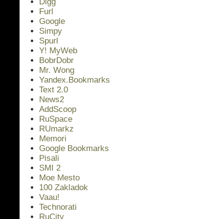
Digg
Furl
Google
Simpy
Spurl
Y! MyWeb
BobrDobr
Mr. Wong
Yandex.Bookmarks
Text 2.0
News2
AddScoop
RuSpace
RUmarkz
Memori
Google Bookmarks
Pisali
SMI 2
Moe Mesto
100 Zakladok
Vaau!
Technorati
RuCity