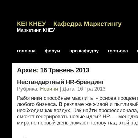
КЕІ КНЕУ – Кафедра Маркетингу
Маркетинг, КНЕУ
головна
форум
про кафедру
гостьова
Архив
:
16 Травень 2013
Нестандартный HR-брендинг
Рубрика
:
Новини
| Дата
:
16 Тра 2013
Работники способные мыслить - основа процвет
любого бизнеса. В рекламе же живой и пытливы
необходим как воздух. Как найти профессионала
сможет генерировать новые идеи? HR — менедж
мира не первый день ломают голову над этой зад